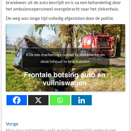
brandweer uit de auto bevrijdt en is na een behandeling door
het ambulancepersoneel overgebracht naar het ziekenhuis.
De weg was lange tijd volledig afgesloten door de politie.
Klik om marketing cookies te accepteren en
deze inhoud in te schakelen
Berichtnavigatie
Previous
Vorige
post:
Man op scootmobiel raakt ernstig gewond bij ongeval met