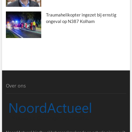
Traumahelikopter ingezet bij ernstig
ongeval op N387 Kolham
Over ons