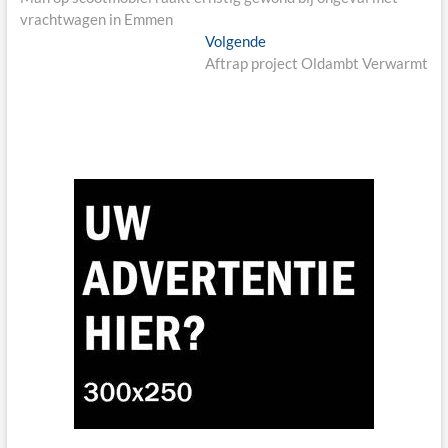
vrachtwagen in Emmen
Next
Volgende
post:
Aftrap project Oldambt Verwarmt