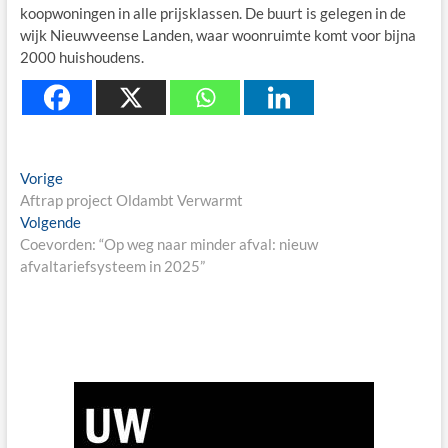
koopwoningen in alle prijsklassen. De buurt is gelegen in de
wijk Nieuwveense Landen, waar woonruimte komt voor bijna
2000 huishoudens.
Berichtnavigatie
Previous
Vorige
post:
Aftrap project Oldambt Verwarmt
Next
Volgende
post:
Coevorden: “Op weg naar minder afval: nieuw
afvaltariefsysteem in 2025”