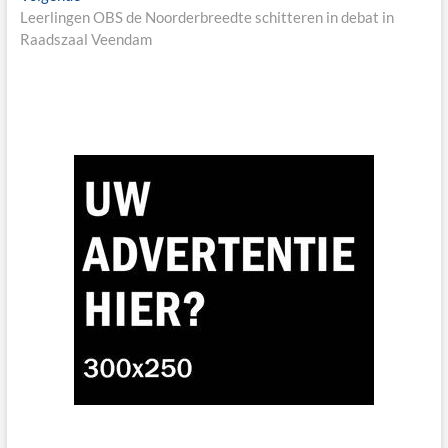
post:
Leerlingen OBS de Noorderbreedte schitteren in debat in
Raadszaal Veendam