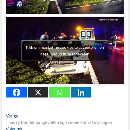
Klik om marketing cookies te accepteren en
deze inhoud in te schakelen
Berichtnavigatie
Previous
Vorige
post:
Thierry Baudet aangevallen bij evenement in Groningen
Next
Volgende