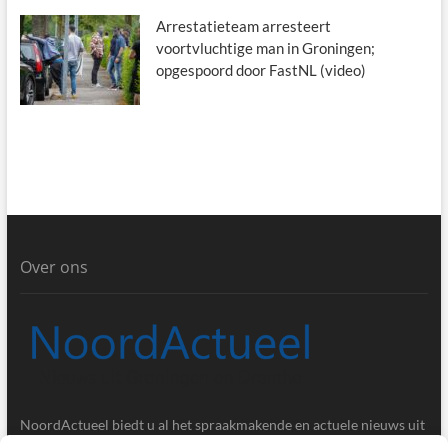
Arrestatieteam arresteert
voortvluchtige man in Groningen;
opgespoord door FastNL (video)
Over ons
NoordActueel biedt u al het spraakmakende en actuele nieuws uit
de provincies Groningen en Drenthe.