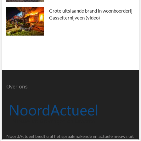
Grote uitslaande brand in woonboerderij
Gasselternijveen (video)
Over ons
NoordActueel biedt u al het spraakmakende en actuele nieuws uit