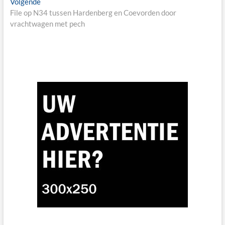
Next
Volgende
post:
File op N34 tussen Hardenberg en Coevorden door
vrachtwagen met pech