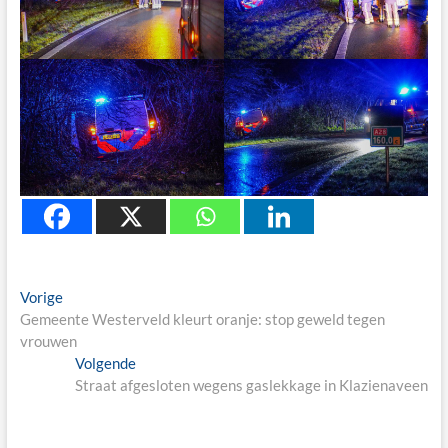
Berichtnavigatie
Previous
Vorige
post:
Gemeente Westerveld kleurt oranje: stop geweld tegen
vrouwen
Next
Volgende
post:
Straat afgesloten wegens gaslekkage in Klazienaveen