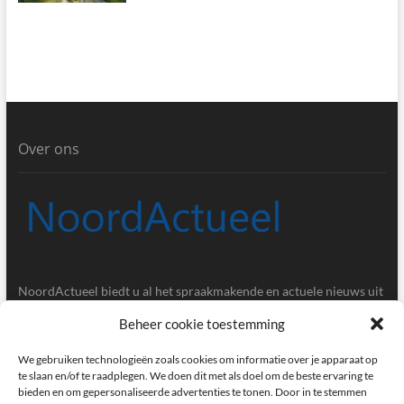
Over ons
NoordActueel biedt u al het spraakmakende en actuele nieuws uit
de provincies Groningen en Drenthe.
Beheer cookie toestemming
Gegevens
We gebruiken technologieën zoals cookies om informatie over je apparaat op
te slaan en/of te raadplegen. We doen dit met als doel om de beste ervaring te
bieden en om gepersonaliseerde advertenties te tonen. Door in te stemmen
Postbus 5020, 9700GA, Groningen