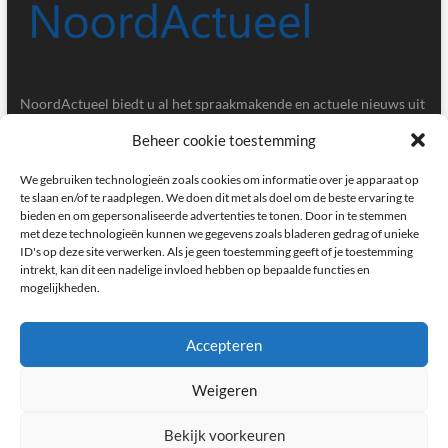
NoordActueel biedt u al het spraakmakende en actuele nieuws uit
de provincies Groningen en Drenthe.
Beheer cookie toestemming
Gegevens
We gebruiken technologieën zoals cookies om informatie over je apparaat op
te slaan en/of te raadplegen. We doen dit met als doel om de beste ervaring te
bieden en om gepersonaliseerde advertenties te tonen. Door in te stemmen
Postbus 5020, 9700GA, Groningen
met deze technologieën kunnen we gegevens zoals bladeren gedrag of unieke
ID's op deze site verwerken. Als je geen toestemming geeft of je toestemming
redactie@noordactueel.nl
intrekt, kan dit een nadelige invloed hebben op bepaalde functies en
mogelijkheden.
facebook
twitter
instagram
Accepteren
Weigeren
NoordActueel – Het laatste nieuws uit Groningen en Drenthe
|
Designed by:
Theme Freesia
|
WordPress
| © Copyright All right reserved
Bekijk voorkeuren