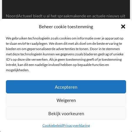
NoordActueel biedt u al het spraakmakende en actuele nieuws uit
de provincies Groningen en Drenthe.
Beheer cookie toestemming
Gegevens
We gebruiken technologieën zoals cookies om informatie over je apparaat op
te slaan en/of te raadplegen. We doen dit met als doel om de beste ervaring te
bieden en om gepersonaliseerde advertenties te tonen. Door in te stemmen
Postbus 5020, 9700GA, Groningen
met deze technologieën kunnen we gegevens zoals bladeren gedrag of unieke
ID's op deze site verwerken. Als je geen toestemming geeft of je toestemming
redactie@noordactueel.nl
intrekt, kan dit een nadelige invloed hebben op bepaalde functies en
mogelijkheden.
facebook
twitter
instagram
Accepteren
Weigeren
NoordActueel – Het laatste nieuws uit Groningen en Drenthe
|
Designed by:
Theme Freesia
|
WordPress
| © Copyright All right reserved
Bekijk voorkeuren
Cookiebeleid
Privacyverklaring