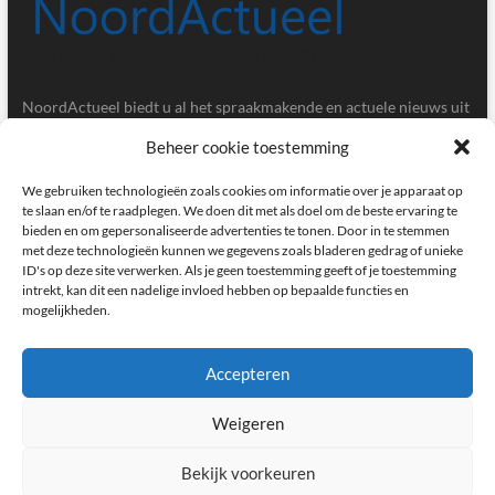
NoordActueel biedt u al het spraakmakende en actuele nieuws uit
de provincies Groningen en Drenthe.
Beheer cookie toestemming
Gegevens
We gebruiken technologieën zoals cookies om informatie over je apparaat op
te slaan en/of te raadplegen. We doen dit met als doel om de beste ervaring te
bieden en om gepersonaliseerde advertenties te tonen. Door in te stemmen
Postbus 5020, 9700GA, Groningen
met deze technologieën kunnen we gegevens zoals bladeren gedrag of unieke
ID's op deze site verwerken. Als je geen toestemming geeft of je toestemming
redactie@noordactueel.nl
intrekt, kan dit een nadelige invloed hebben op bepaalde functies en
mogelijkheden.
facebook
twitter
instagram
Accepteren
Weigeren
NoordActueel – Het laatste nieuws uit Groningen en Drenthe
|
Designed by:
Theme Freesia
|
WordPress
| © Copyright All right reserved
Bekijk voorkeuren