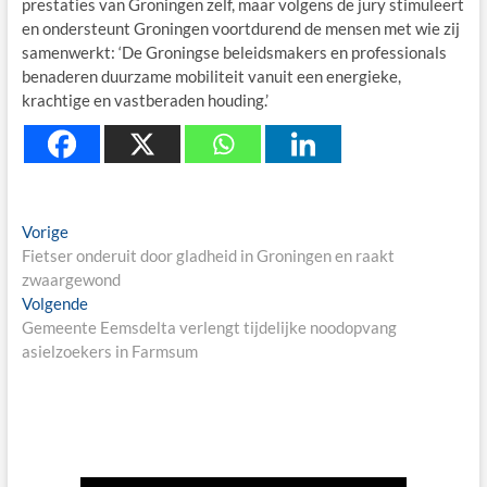
prestaties van Groningen zelf, maar volgens de jury stimuleert
en ondersteunt Groningen voortdurend de mensen met wie zij
samenwerkt: ‘De Groningse beleidsmakers en professionals
benaderen duurzame mobiliteit vanuit een energieke,
krachtige en vastberaden houding.’
Berichtnavigatie
Previous
Vorige
post:
Fietser onderuit door gladheid in Groningen en raakt
zwaargewond
Next
Volgende
post:
Gemeente Eemsdelta verlengt tijdelijke noodopvang
asielzoekers in Farmsum