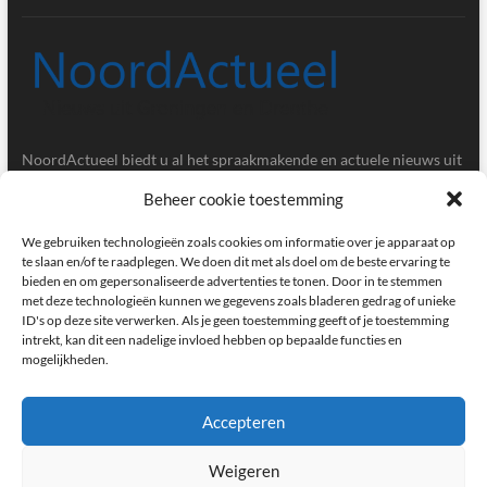
NoordActueel biedt u al het spraakmakende en actuele nieuws uit
de provincies Groningen en Drenthe.
Beheer cookie toestemming
Gegevens
We gebruiken technologieën zoals cookies om informatie over je apparaat op
te slaan en/of te raadplegen. We doen dit met als doel om de beste ervaring te
bieden en om gepersonaliseerde advertenties te tonen. Door in te stemmen
Postbus 5020, 9700GA, Groningen
met deze technologieën kunnen we gegevens zoals bladeren gedrag of unieke
ID's op deze site verwerken. Als je geen toestemming geeft of je toestemming
redactie@noordactueel.nl
intrekt, kan dit een nadelige invloed hebben op bepaalde functies en
mogelijkheden.
facebook
twitter
instagram
Accepteren
Weigeren