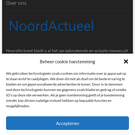
Over ons
NoordActueel biedt u al het spraakmakende en actuele nieuws uit
de provincies Groningen en Drenthe.
Beheer cookie toestemming
Gegevens
We gebruiken technologieën zoals cookies om informatie over je apparaat op
te slaan en/of te raadplegen. We doen dit met als doel om de beste ervaring te
bieden en om gepersonaliseerde advertenties te tonen. Door in te stemmen
Postbus 5020, 9700GA, Groningen
met deze technologieën kunnen we gegevens zoals bladeren gedrag of unieke
ID's op deze site verwerken. Als je geen toestemming geeft of je toestemming
redactie@noordactueel.nl
intrekt, kan dit een nadelige invloed hebben op bepaalde functies en
mogelijkheden.
facebook
twitter
instagram
Accepteren