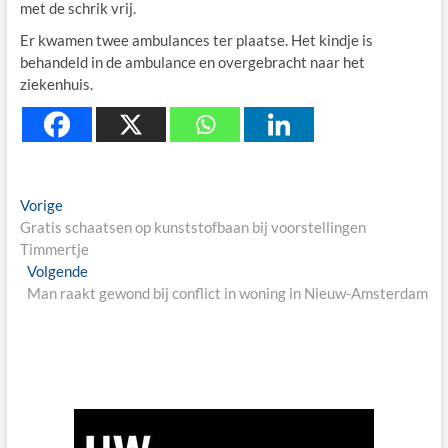
met de schrik vrij.
Er kwamen twee ambulances ter plaatse. Het kindje is
behandeld in de ambulance en overgebracht naar het
ziekenhuis.
Berichtnavigatie
Previous
Vorige
post:
Gratis schaatsen op kunststofbaan bij voorstellingen
Timmertje
Next
Volgende
post:
Man raakt gewond bij conflict in woning in Nieuw-Amsterdam