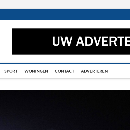
ctueel – Het laatste nieuw
UWS UIT GRONINGEN EN DRENTHE
he
SPORT
WONINGEN
CONTACT
ADVERTEREN