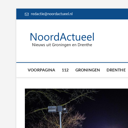
Skip
redactie@noordactueel.nl
to
content
NoordA
HET LAATSTE NIE
Drent
VOORPAGINA
112
GRONINGEN
DRENTHE