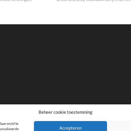
Beheer cookie toestemming
laan en/of te
facebook
twitter
instagram
Accepteren
rsonaliseerde