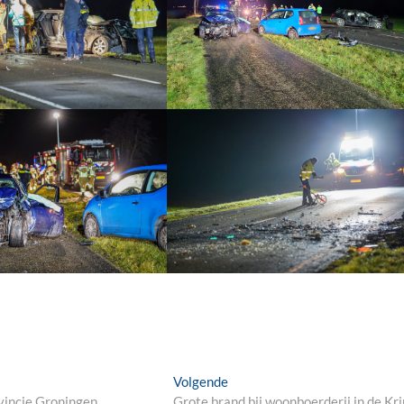
Next
Volgende
post:
ovincie Groningen
Grote brand bij woonboerderij in de Kr