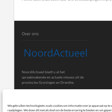
Over ons
NoordActueel biedt u al het
spraakmakende en actuele nieuws uit de
provincies Groningen en Drenthe.
We gebruiken technologieën zoals cookies om informatie over je apparaat op te s
raadplegen. We doen dit met als doel om de beste ervaring te bieden en om gepe