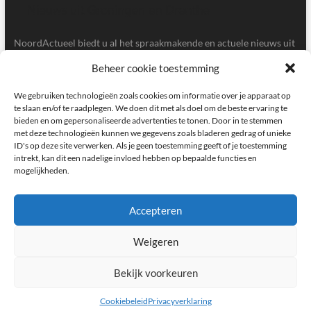
NoordActueel biedt u al het spraakmakende en actuele nieuws uit
de provincies Groningen en Drenthe.
Beheer cookie toestemming
Gegevens
We gebruiken technologieën zoals cookies om informatie over je apparaat op
te slaan en/of te raadplegen. We doen dit met als doel om de beste ervaring te
bieden en om gepersonaliseerde advertenties te tonen. Door in te stemmen
Postbus 5020, 9700GA, Groningen
met deze technologieën kunnen we gegevens zoals bladeren gedrag of unieke
ID's op deze site verwerken. Als je geen toestemming geeft of je toestemming
redactie@noordactueel.nl
intrekt, kan dit een nadelige invloed hebben op bepaalde functies en
mogelijkheden.
facebook
twitter
instagram
Accepteren
Weigeren
NoordActueel – Het laatste nieuws uit Groningen en Drenthe
|
Designed by:
Theme Freesia
|
WordPress
| © Copyright All right reserved
Bekijk voorkeuren
Cookiebeleid
Privacyverklaring