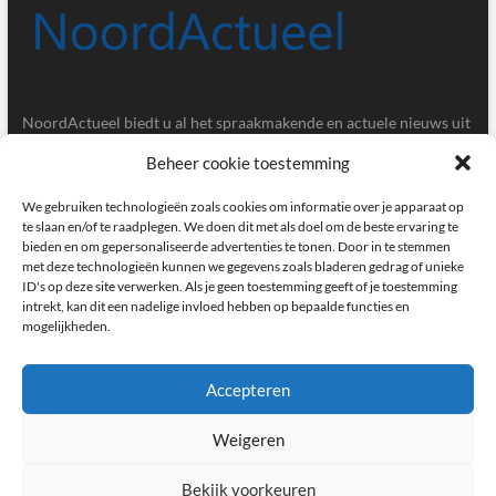
NoordActueel biedt u al het spraakmakende en actuele nieuws uit
de provincies Groningen en Drenthe.
Beheer cookie toestemming
Gegevens
We gebruiken technologieën zoals cookies om informatie over je apparaat op
te slaan en/of te raadplegen. We doen dit met als doel om de beste ervaring te
bieden en om gepersonaliseerde advertenties te tonen. Door in te stemmen
Postbus 5020, 9700GA, Groningen
met deze technologieën kunnen we gegevens zoals bladeren gedrag of unieke
ID's op deze site verwerken. Als je geen toestemming geeft of je toestemming
redactie@noordactueel.nl
intrekt, kan dit een nadelige invloed hebben op bepaalde functies en
mogelijkheden.
facebook
twitter
instagram
Accepteren
Weigeren
NoordActueel – Het laatste nieuws uit Groningen en Drenthe
|
Designed by:
Theme Freesia
|
WordPress
| © Copyright All right reserved
Bekijk voorkeuren