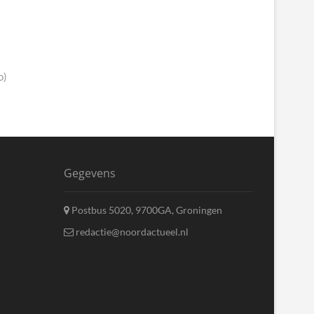
o)
Gegevens
Postbus 5020, 9700GA, Groningen
redactie@noordactueel.nl