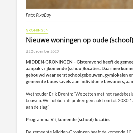
Foto: PixaBay
GRONINGEN
Nieuwe woningen op oude (school)
22 december 2023
MIDDEN-GRONINGEN
–
Gisteravond heeft de geme
aanpak vrijkomende (school)locaties. Daarmee kunn
gebouwd waar eerst schoolgebouwen, gymlokalen en/
gemeente bouwkavels aan individuele bewoners, aan 
Wethouder Erik Drenth: “We zetten met het raadsbeslu
bouwen. We hebben afspraken gemaakt om tot 2030 1.3
aan de slag.”
Programma Vrijkomende (school) locaties
De gemeente Midden-Groningen heeft de komende 10 ja