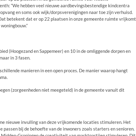
renth: “We hebben veel nieuwe aardbevingsbestendige kindcentra
opvang en soms ook wijk/dorpsverenigingen naar toe zijn verhuisd.
at betekent dat er op 22 plaatsen in onze gemeente ruimte vrijkomt
 woningbouw.”
 gebied (Hoogezand en Sappemeer) en 10 in de omliggende dorpen en
maar in 3 fasen.
schillende manieren in een open proces. De manier waarop hangt
mma.
gen (zorgeenheden niet meegeteld) in de gemeente vanuit dit
 nieuwe invulling van deze vrijkomende locaties stimuleren. Het
e passen bij de behoefte van de inwoners zoals starters en senioren.
il Midden-Groningen de creativiteit van marktpartijen stimuleren. Dit