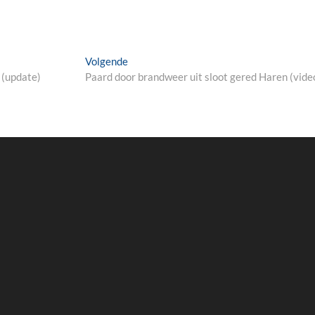
Next
Volgende
post:
 (update)
Paard door brandweer uit sloot gered Haren (vide