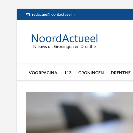
Skip
redactie@noordactueel.nl
to
content
NoordA
HET LAATSTE NIE
Drent
VOORPAGINA
112
GRONINGEN
DRENTHE