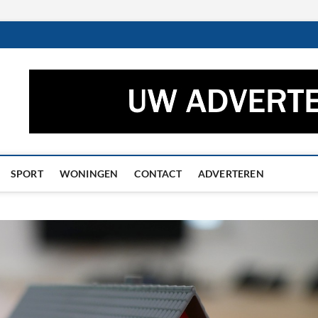
ctueel – Het laatste nieuw
UWS UIT GRONINGEN EN DRENTHE
he
SPORT
WONINGEN
CONTACT
ADVERTEREN