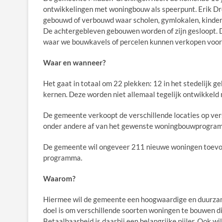
ontwikkelingen met woningbouw als speerpunt. Erik D
gebouwd of verbouwd waar scholen, gymlokalen, kinder
De achtergebleven gebouwen worden of zijn gesloopt. D
waar we bouwkavels of percelen kunnen verkopen voor
Waar en wanneer?
Het gaat in totaal om 22 plekken: 12 in het stedelijk
kernen. Deze worden niet allemaal tegelijk ontwikkeld 
De gemeente verkoopt de verschillende locaties op ver
onder andere af van het gewenste woningbouwprogra
De gemeente wil ongeveer 211 nieuwe woningen toevoe
programma.
Waarom?
Hiermee wil de gemeente een hoogwaardige en duurzame
doel is om verschillende soorten woningen te bouwen di
Betaalbaarheid is daarbij een belangrijke pijler. Ook w