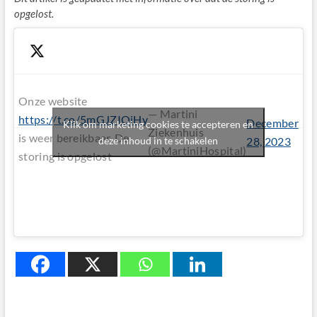
opgelost.
Onze website
— Martini
https://t.co/5mGJZIQiHy
December
Klik om marketing cookies te accepteren en
Ziekenhuis
is weer bereikbaar. De
deze inhoud in te schakelen
28, 2023
(@MartiniHospital)
storing is opgelost