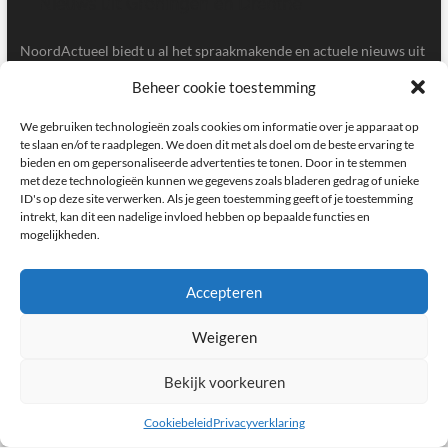
NoordActueel biedt u al het spraakmakende en actuele nieuws uit
de provincies Groningen en Drenthe.
Beheer cookie toestemming
Gegevens
We gebruiken technologieën zoals cookies om informatie over je apparaat op
te slaan en/of te raadplegen. We doen dit met als doel om de beste ervaring te
bieden en om gepersonaliseerde advertenties te tonen. Door in te stemmen
Postbus 5020, 9700GA, Groningen
met deze technologieën kunnen we gegevens zoals bladeren gedrag of unieke
ID's op deze site verwerken. Als je geen toestemming geeft of je toestemming
redactie@noordactueel.nl
intrekt, kan dit een nadelige invloed hebben op bepaalde functies en
mogelijkheden.
facebook
twitter
instagram
Accepteren
Weigeren
NoordActueel – Het laatste nieuws uit Groningen en Drenthe
|
Designed by:
Theme Freesia
|
WordPress
| © Copyright All right reserved
Bekijk voorkeuren
Cookiebeleid
Privacyverklaring