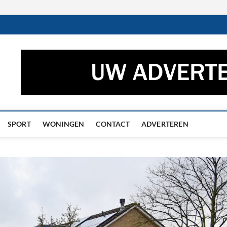
ctueel – Het laatste nieuw
UWS UIT GRONINGEN EN DRENTHE
he
SPORT
WONINGEN
CONTACT
ADVERTEREN