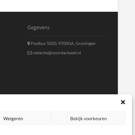
Gegevens
Postbus 5020, 9700GA, Groningen
redactie@noordactueel.nl
Weigeren
Bekijk voorkeuren