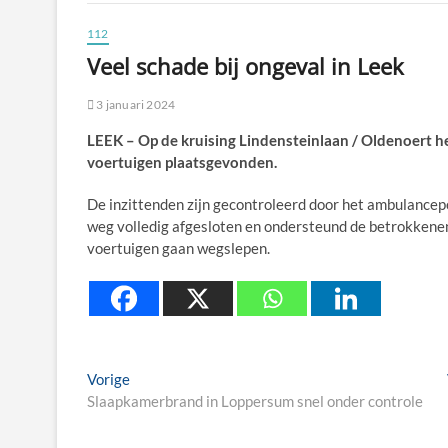
112
Veel schade bij ongeval in Leek
3 januari 2024
LEEK – Op de kruising Lindensteinlaan / Oldenoert 
voertuigen plaatsgevonden.
De inzittenden zijn gecontroleerd door het ambulancepe
weg volledig afgesloten en ondersteund de betrokkenen
voertuigen gaan wegslepen.
Berichtnavigatie
Previous
Vorige
post:
Slaapkamerbrand in Loppersum snel onder controle