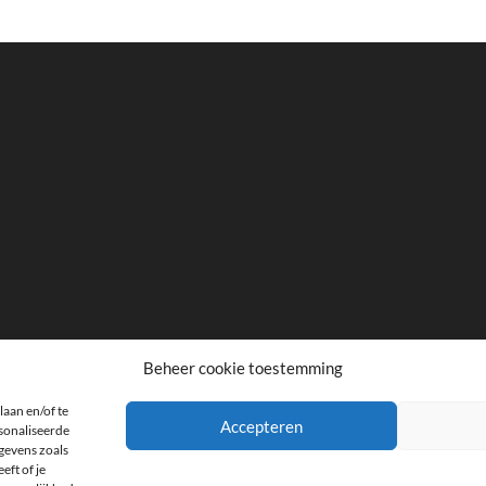
Beheer cookie toestemming
laan en/of te
facebook
twitter
instagram
Accepteren
rsonaliseerde
gevens zoals
eft of je