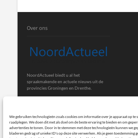
Over ons
NoordActueel biedt u al het
spraakmakende en actuele nieuws uit de
provincies Groningen en Drenthe.
We gebruiken technologieën zoals cookies om informatie over je apparaat op te s
raadplegen. We doen dit met als doel om de beste ervaring te bieden en om gepe
advertenties te tonen. Door in te stemmen met deze technologieën kunnen we ge
bladeren gedrag of unieke ID's op deze site verwerken. Als je geen toestemming ge