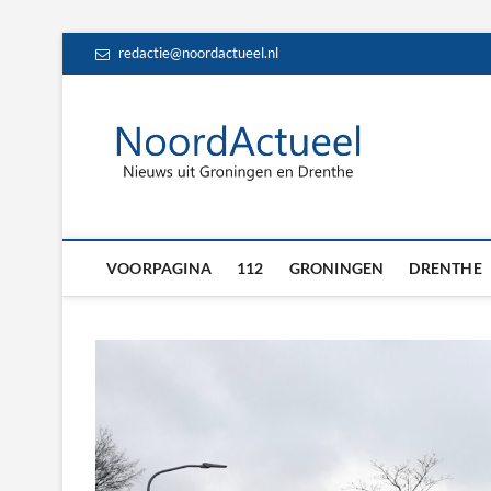
Skip
redactie@noordactueel.nl
to
content
NoordA
HET LAATSTE NIE
Drent
VOORPAGINA
112
GRONINGEN
DRENTHE