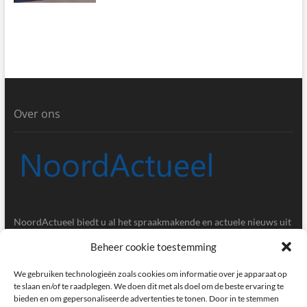
Over ons
NoordActueel biedt u al het spraakmakende en actuele nieuws uit
de provincies Groningen en Drenthe.
Beheer cookie toestemming
Gegevens
We gebruiken technologieën zoals cookies om informatie over je apparaat op
te slaan en/of te raadplegen. We doen dit met als doel om de beste ervaring te
bieden en om gepersonaliseerde advertenties te tonen. Door in te stemmen
Postbus 5020, 9700GA, Groningen