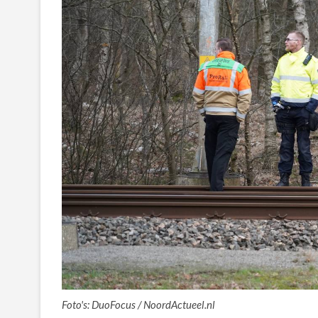
Foto's: DuoFocus / NoordActueel.nl