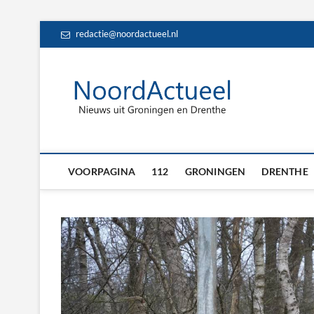
Skip
redactie@noordactueel.nl
to
content
NoordA
HET LAATSTE NIE
Drent
VOORPAGINA
112
GRONINGEN
DRENTHE