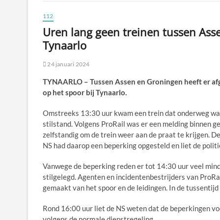
112
Uren lang geen treinen tussen Ass
Tynaarlo
24 januari 2024
TYNAARLO – Tussen Assen en Groningen heeft er afg
op het spoor bij Tynaarlo.
Omstreeks 13:30 uur kwam een trein dat onderweg was
stilstand. Volgens ProRail was er een melding binnen g
zelfstandig om de trein weer aan de praat te krijgen. D
NS had daarop een beperking opgesteld en liet de polit
Vanwege de beperking reden er tot 14:30 uur veel mind
stilgelegd. Agenten en incidentenbestrijders van ProRa
gemaakt van het spoor en de leidingen. In de tussentij
Rond 16:00 uur liet de NS weten dat de beperkingen voo
volgens de normale dienstregeling.