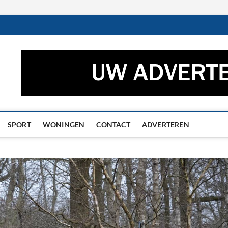
ctueel – Het laatste nieuw
UWS UIT GRONINGEN EN DRENTHE
he
SPORT
WONINGEN
CONTACT
ADVERTEREN