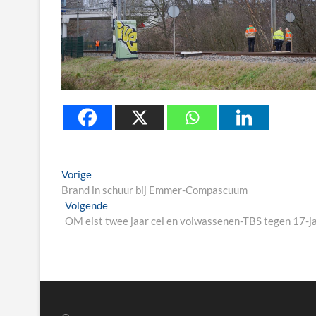
Berichtnavigatie
Previous
Vorige
post:
Brand in schuur bij Emmer-Compascuum
Next
Volgende
post:
OM eist twee jaar cel en volwassenen-TBS tegen 17