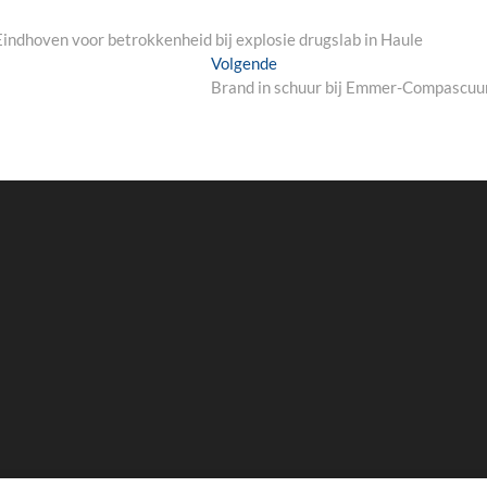
indhoven voor betrokkenheid bij explosie drugslab in Haule
Next
Volgende
post:
Brand in schuur bij Emmer-Compascu