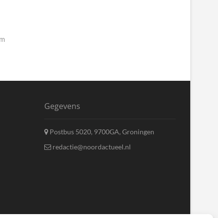
um
Gegevens
Postbus 5020, 9700GA, Groningen
redactie@noordactueel.nl