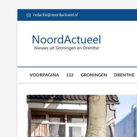
Skip
redactie@noordactueel.nl
to
content
NoordA
HET LAATSTE NIE
Drent
VOORPAGINA
112
GRONINGEN
DRENTHE