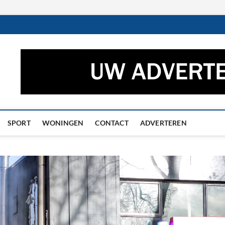
ctueel – Het laatste nieuw
UWS UIT GRONINGEN EN DRENTHE
he
SPORT
WONINGEN
CONTACT
ADVERTEREN