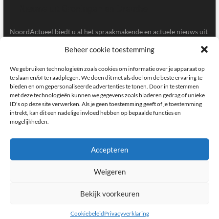
NoordActueel biedt u al het spraakmakende en actuele nieuws uit
de provincies Groningen en Drenthe.
Beheer cookie toestemming
Gegevens
We gebruiken technologieën zoals cookies om informatie over je apparaat op
te slaan en/of te raadplegen. We doen dit met als doel om de beste ervaring te
bieden en om gepersonaliseerde advertenties te tonen. Door in te stemmen
Postbus 5020, 9700GA, Groningen
met deze technologieën kunnen we gegevens zoals bladeren gedrag of unieke
ID's op deze site verwerken. Als je geen toestemming geeft of je toestemming
redactie@noordactueel.nl
intrekt, kan dit een nadelige invloed hebben op bepaalde functies en
mogelijkheden.
facebook
twitter
instagram
Accepteren
Weigeren
NoordActueel – Het laatste nieuws uit Groningen en Drenthe
|
Designed by:
Theme Freesia
|
WordPress
| © Copyright All right reserved
Bekijk voorkeuren
Cookiebeleid
Privacyverklaring