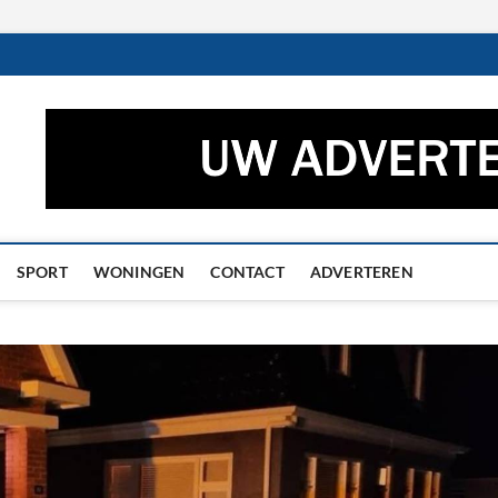
ctueel – Het laatste nieuw
UWS UIT GRONINGEN EN DRENTHE
he
SPORT
WONINGEN
CONTACT
ADVERTEREN