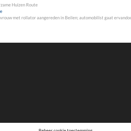
rzame Huizen Route
Next
de
post:
vrouw met rollator aangereden in Beilen; automobilist gaat ervando
Beheer cookie toestemming