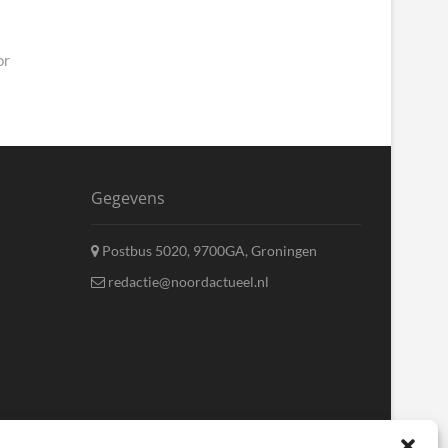
or
Gegevens
Postbus 5020, 9700GA, Groningen
redactie@noordactueel.nl