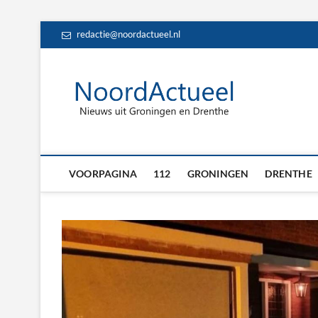
Skip
redactie@noordactueel.nl
to
content
NoordA
HET LAATSTE NIE
Drent
VOORPAGINA
112
GRONINGEN
DRENTHE