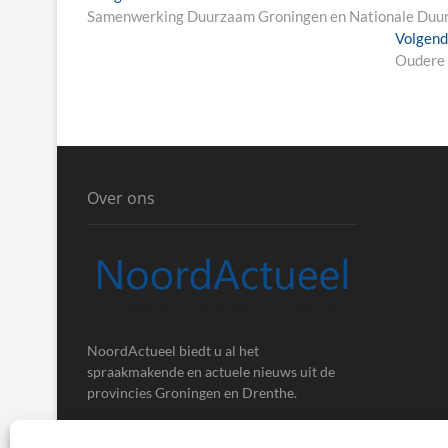
post:
Samenwerking Duurzaam Groningen en Nationale Duu
Volgen
Oudere 
Over ons
NoordActueel biedt u al het
spraakmakende en actuele nieuws uit de
provincies Groningen en Drenthe.