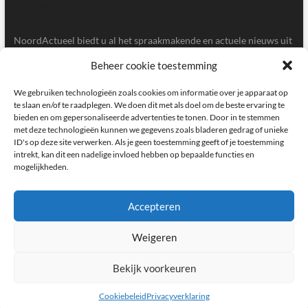
NoordActueel biedt u al het spraakmakende en actuele nieuws uit
de provincies Groningen en Drenthe.
Beheer cookie toestemming
Gegevens
We gebruiken technologieën zoals cookies om informatie over je apparaat op
te slaan en/of te raadplegen. We doen dit met als doel om de beste ervaring te
bieden en om gepersonaliseerde advertenties te tonen. Door in te stemmen
Postbus 5020, 9700GA, Groningen
met deze technologieën kunnen we gegevens zoals bladeren gedrag of unieke
ID's op deze site verwerken. Als je geen toestemming geeft of je toestemming
redactie@noordactueel.nl
intrekt, kan dit een nadelige invloed hebben op bepaalde functies en
mogelijkheden.
facebook
twitter
instagram
Accepteren
Weigeren
NoordActueel – Het laatste nieuws uit Groningen en Drenthe
|
Designed by:
Theme Freesia
|
WordPress
| © Copyright All right reserved
Bekijk voorkeuren
Cookiebeleid
Privacyverklaring