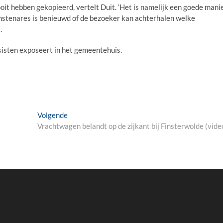
ooit hebben gekopieerd, vertelt Duit. ’Het is namelijk een goede mani
kunstenares is benieuwd of de bezoeker kan achterhalen welke
.
sisten exposeert in het gemeentehuis.
Next
Volgende
post:
Vrachtwagen belandt op de zijkant bij Finsterwolde (vide