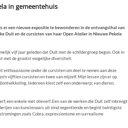
ela in gemeentehuis
 er een nieuwe expositie te bewonderen in de ontvangsthal van
e Duit en de cursisten van haar Open Atelier in Nieuwe Pekela
melijk vijf jaar geleden dat Duit met de schildergroep begon. Ook in
t met de grootst mogelijke diversiteit.
 ‘Het enthousiasme onder de cursisten om deel te nemen aan deze
o’n vijftien cursisten en twee van mijzelf. Mijn lessen zijn er op
ijlontwikkeling. Iedereen kiest zelf een onderwerp; van dieren,
rf, een enkele met olieverf. Een van de werken die Duit zelf inbrengt
derijen van kunstenaars uit eind negentiende en begint twintigste
tstromingen zoals Cobra, expressionisme en surrealisme