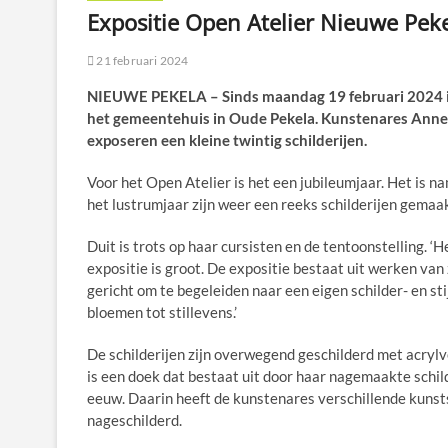
Expositie Open Atelier Nieuwe Pek
21 februari 2024
NIEUWE PEKELA – Sinds maandag 19 februari 2024 is
het gemeentehuis in Oude Pekela. Kunstenares Annek
exposeren een kleine twintig schilderijen.
Voor het Open Atelier is het een jubileumjaar. Het is na
het lustrumjaar zijn weer een reeks schilderijen gemaak
Duit is trots op haar cursisten en de tentoonstelling.
expositie is groot. De expositie bestaat uit werken van z
gericht om te begeleiden naar een eigen schilder- en st
bloemen tot stillevens.’
De schilderijen zijn overwegend geschilderd met acrylve
is een doek dat bestaat uit door haar nagemaakte schil
eeuw. Daarin heeft de kunstenares verschillende kuns
nageschilderd.