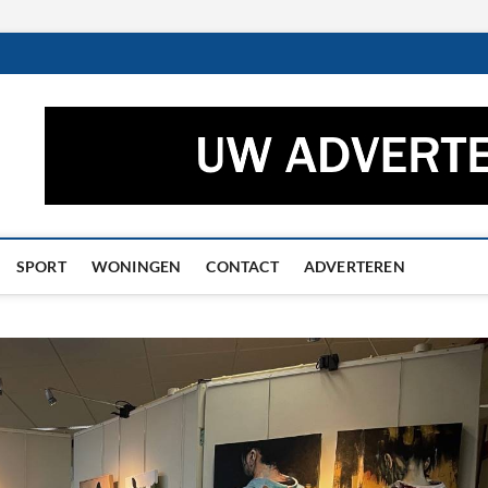
ctueel – Het laatste nieuw
UWS UIT GRONINGEN EN DRENTHE
he
SPORT
WONINGEN
CONTACT
ADVERTEREN