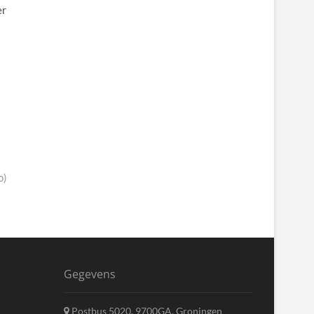
er
o)
Gegevens
Postbus 5020, 9700GA, Groningen