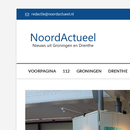
Skip
redactie@noordactueel.nl
to
content
NoordA
HET LAATSTE NIE
Drent
VOORPAGINA
112
GRONINGEN
DRENTHE