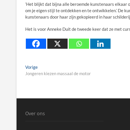
‘Het blijkt dat bijna alle beroemde kunstenaars elkaar 
om je eigen stijl te ontdekken en te ontwikkelen.’ De 
kunstenaars door haar zijn gekopieerd in haar schilderij
Het is voor Anneke Duit de tweede keer dat ze met cur
Berichtnavigatie
Previous
Vorige
post:
Jongeren kiezen massaal de motor
Over ons