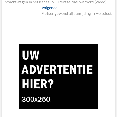
post:
Vrachtwagen in het kanaal bij Drentse Nieuweroord (video)
Next
Volgende
post:
Fietser gewond bij aanrijding in Holtsloot