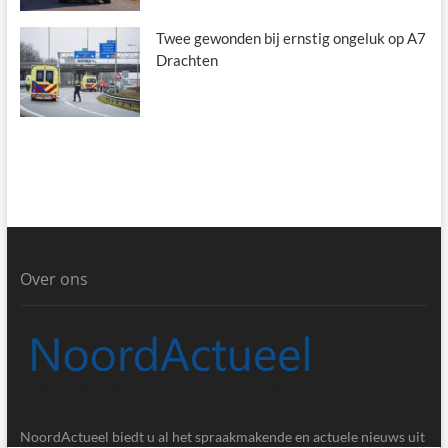
Twee gewonden bij ernstig ongeluk op A7
Drachten
Over ons
NoordActueel biedt u al het spraakmakende en actuele nieuws uit