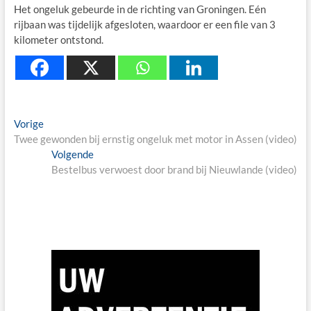
Het ongeluk gebeurde in de richting van Groningen. Eén
rijbaan was tijdelijk afgesloten, waardoor er een file van 3
kilometer ontstond.
Berichtnavigatie
Previous
Vorige
post:
Twee gewonden bij ernstig ongeluk met motor in Assen (video)
Next
Volgende
post:
Bestelbus verwoest door brand bij Nieuwlande (video)