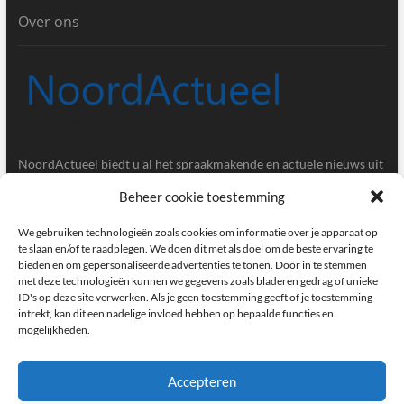
Over ons
NoordActueel biedt u al het spraakmakende en actuele nieuws uit
de provincies Groningen en Drenthe.
Beheer cookie toestemming
Gegevens
We gebruiken technologieën zoals cookies om informatie over je apparaat op
te slaan en/of te raadplegen. We doen dit met als doel om de beste ervaring te
bieden en om gepersonaliseerde advertenties te tonen. Door in te stemmen
Postbus 5020, 9700GA, Groningen
met deze technologieën kunnen we gegevens zoals bladeren gedrag of unieke
ID's op deze site verwerken. Als je geen toestemming geeft of je toestemming
redactie@noordactueel.nl
intrekt, kan dit een nadelige invloed hebben op bepaalde functies en
mogelijkheden.
facebook
twitter
instagram
Accepteren