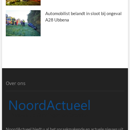
Automobilist belandt in sloot bij ongeval
A28 Ubbena
Over ons
NoordActueel biedt u al het spraakmakende en actuele nieuws uit