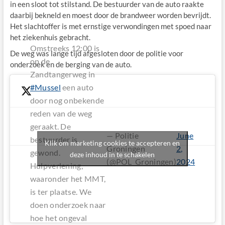
in een sloot tot stilstand. De bestuurder van de auto raakte
daarbij bekneld en moest door de brandweer worden bevrijdt.
Het slachtoffer is met ernstige verwondingen met spoed naar
het ziekenhuis gebracht.
Omstreeks 12:00 is
De weg was lange tijd afgesloten door de politie voor
op de
onderzoek en de berging van de auto.
Zandtangerweg in
#Mussel
een auto
door nog onbekende
reden van de weg
geraakt. De
— Politie
June
bestuurder is
Klik om marketing cookies te accepteren en
Groningen
2,
gewond.
deze inhoud in te schakelen
(@POL_Groningen)
2024
Hulpverlening,
waaronder het MMT,
is ter plaatse. We
doen onderzoek naar
hoe het ongeval