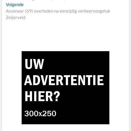
Next
Volgende
post:
Assenaar (69) overleden na eenzijdig verkeersongeluk
Zeijerveld