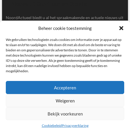
NoordActueel biedt u al het spraakmakende en actuele nieuws uit
de provincies Groningen en Drenthe.
Beheer cookie toestemming
Gegevens
We gebruiken technologieën zoals cookies om informatie over je apparaat op
te slaan en/of te raadplegen. We doen dit met als doel om de beste ervaring te
bieden en om gepersonaliseerde advertenties te tonen. Door in te stemmen
Postbus 5020, 9700GA, Groningen
met deze technologieën kunnen we gegevens zoals bladeren gedrag of unieke
ID's op deze site verwerken. Als je geen toestemming geeft of je toestemming
redactie@noordactueel.nl
intrekt, kan dit een nadelige invloed hebben op bepaalde functies en
mogelijkheden.
facebook
twitter
instagram
Accepteren
Weigeren
NoordActueel – Het laatste nieuws uit Groningen en Drenthe
|
Designed by:
Theme Freesia
|
WordPress
| © Copyright All right reserved
Bekijk voorkeuren
Cookiebeleid
Privacyverklaring