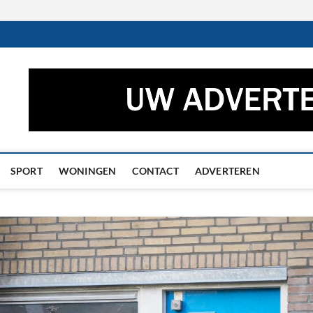
ctueel – Het laatste nieuw
UWS UIT GRONINGEN EN DRENTHE
he
SPORT
WONINGEN
CONTACT
ADVERTEREN