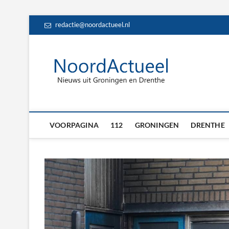
Skip
redactie@noordactueel.nl
to
content
NoordA
HET LAATSTE NIE
Drent
VOORPAGINA
112
GRONINGEN
DRENTHE