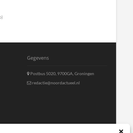
o)
Gegevens
Postbus 5020, 9700GA, Groningen
redactie@noordactueel.nl