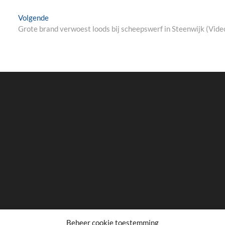
Next
Volgende
post:
Grote brand verwoest loods bij scheepswerf in Steenwijk (Vide
Beheer cookie toestemming