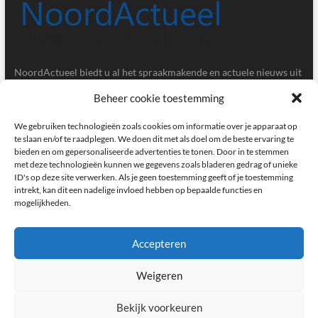
NoordActueel biedt u al het spraakmakende en actuele nieuws uit
de provincies Groningen en Drenthe.
Beheer cookie toestemming
Gegevens
We gebruiken technologieën zoals cookies om informatie over je apparaat op
te slaan en/of te raadplegen. We doen dit met als doel om de beste ervaring te
bieden en om gepersonaliseerde advertenties te tonen. Door in te stemmen
Postbus 5020, 9700GA, Groningen
met deze technologieën kunnen we gegevens zoals bladeren gedrag of unieke
ID's op deze site verwerken. Als je geen toestemming geeft of je toestemming
redactie@noordactueel.nl
intrekt, kan dit een nadelige invloed hebben op bepaalde functies en
mogelijkheden.
facebook
twitter
instagram
Accepteren
Weigeren
NoordActueel – Het laatste nieuws uit Groningen en Drenthe
|
Designed by:
Theme Freesia
|
WordPress
| © Copyright All right reserved
Bekijk voorkeuren