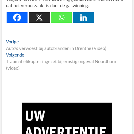
dat het veroorzaakt is door de gaswinning.
Berichtnavigatie
Previous
Vorige
post:
Auto’s verwoest bij autobranden in Drenthe (Video)
Next
Volgende
post:
Traumahelikopter ingezet bij ernstig ongeval Noordhorn
(video)