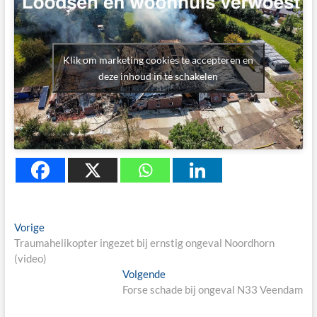
Klik om marketing cookies te accepteren en
deze inhoud in te schakelen
Berichtnavigatie
Previous
Vorige
post:
Traumahelikopter ingezet bij ernstig ongeval Noordhorn
(video)
Next
Volgende
post:
Forse schade bij ongeval N33 Veendam