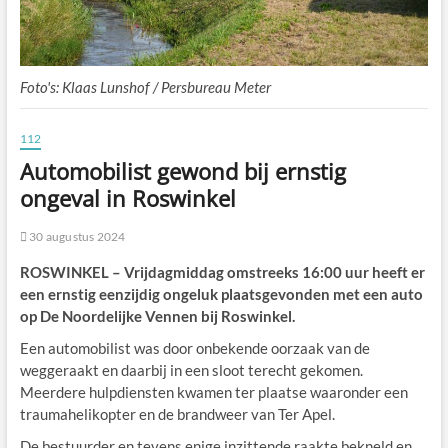
Foto's: Klaas Lunshof / Persbureau Meter
112
Automobilist gewond bij ernstig
ongeval in Roswinkel
30 augustus 2024
ROSWINKEL – Vrijdagmiddag omstreeks 16:00 uur heeft er
een ernstig eenzijdig ongeluk plaatsgevonden met een auto
op De Noordelijke Vennen bij Roswinkel.
Een automobilist was door onbekende oorzaak van de
weggeraakt en daarbij in een sloot terecht gekomen.
Meerdere hulpdiensten kwamen ter plaatse waaronder een
traumahelikopter en de brandweer van Ter Apel.
De bestuurder en tevens enige inzittende raakte bekneld en