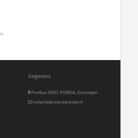
en
Gegevens
Postbus 5020, 9700GA, Groningen
redactie@noordactueel.nl