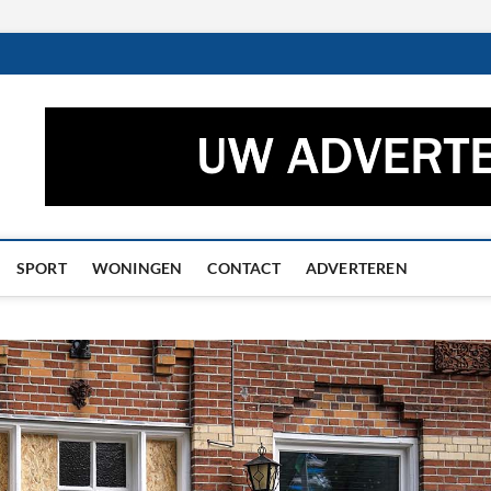
ctueel – Het laatste nieuw
UWS UIT GRONINGEN EN DRENTHE
he
SPORT
WONINGEN
CONTACT
ADVERTEREN