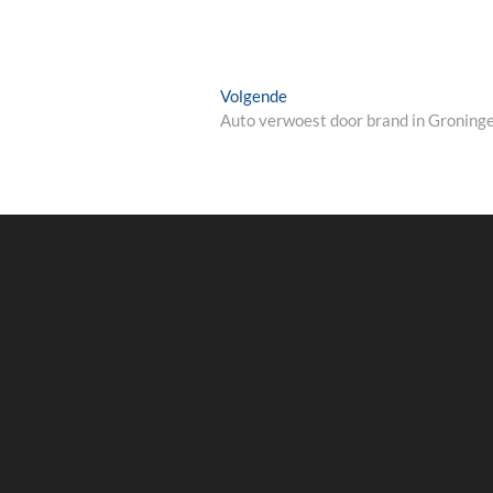
Next
Volgende
post:
Auto verwoest door brand in Groning