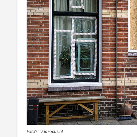
Foto's: DuoFocus.nl