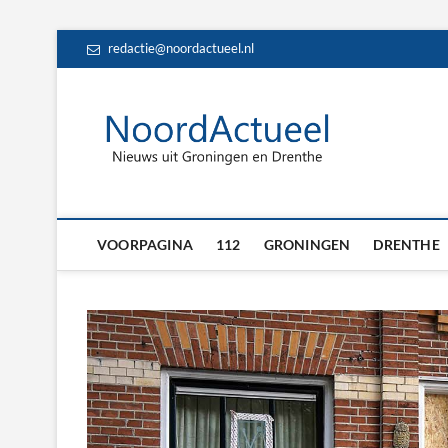
Skip
redactie@noordactueel.nl
to
content
NoordA
HET LAATSTE NIE
Drent
VOORPAGINA
112
GRONINGEN
DRENTHE