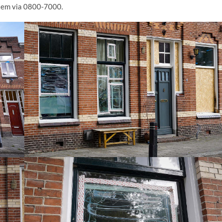
niem via 0800-7000.