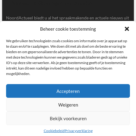
NoordActueel biedt u al het spraakmakende en actuele nieuws uit
de provincies Groningen en Drenthe.
Beheer cookie toestemming
Gegevens
We gebruiken technologieën zoals cookies om informatie over je apparaat op
te slaan en/of te raadplegen. We doen dit met als doel om de beste ervaring te
bieden en om gepersonaliseerde advertenties te tonen. Door in te stemmen
Postbus 5020, 9700GA, Groningen
met deze technologieën kunnen we gegevens zoals bladeren gedrag of unieke
ID's op deze site verwerken. Als je geen toestemming geeft of je toestemming
redactie@noordactueel.nl
intrekt, kan dit een nadelige invloed hebben op bepaalde functies en
mogelijkheden.
facebook
twitter
instagram
Accepteren
Weigeren
NoordActueel – Het laatste nieuws uit Groningen en Drenthe
|
Designed by:
Theme Freesia
|
WordPress
| © Copyright All right reserved
Bekijk voorkeuren
Cookiebeleid
Privacyverklaring