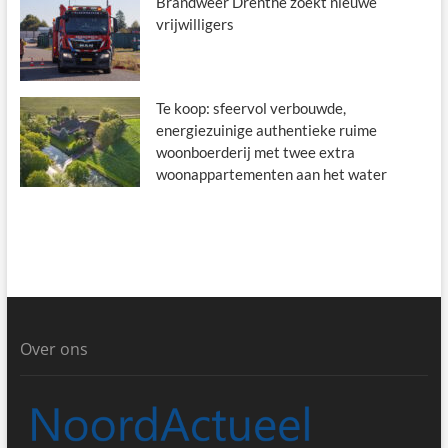
Brandweer Drenthe zoekt nieuwe
vrijwilligers
Te koop: sfeervol verbouwde,
energiezuinige authentieke ruime
woonboerderij met twee extra
woonappartementen aan het water
Over ons