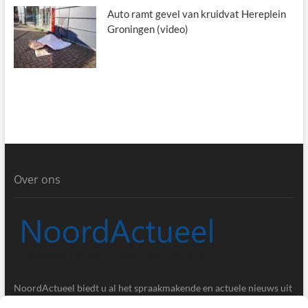
Auto ramt gevel van kruidvat Hereplein
Groningen (video)
Over ons
NoordActueel biedt u al het spraakmakende en actuele nieuws uit
de provincies Groningen en Drenthe.