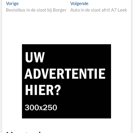
Berichtnavigatie
Previous
Next
Vorige
Volgende
post:
post:
Bestelbus in de sloot bij Borger
Auto in de sloot afrit A7 Leek