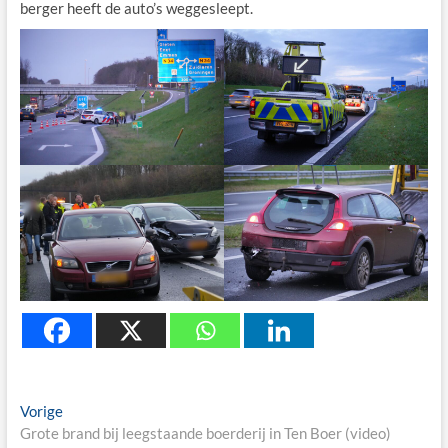
berger heeft de auto’s weggesleept.
Berichtnavigatie
Previous
Vorige
post:
Grote brand bij leegstaande boerderij in Ten Boer (video)