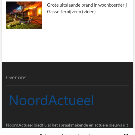
Grote uitslaande brand in woonboerderij
Gasselternijveen (video)
Over ons
NoordActueel biedt u al het spraakmakende en actuele nieuws uit
de provincies Groningen en Drenthe.