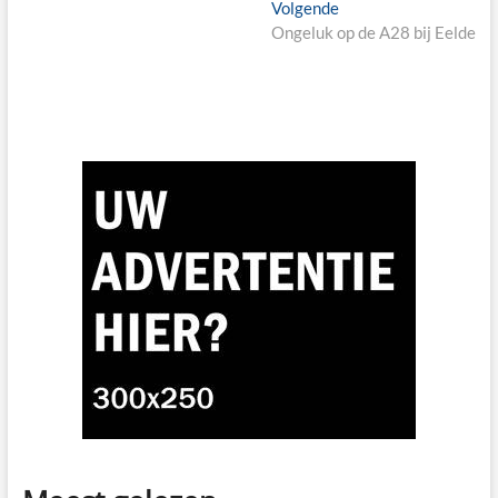
Next
Volgende
post:
Ongeluk op de A28 bij Eelde