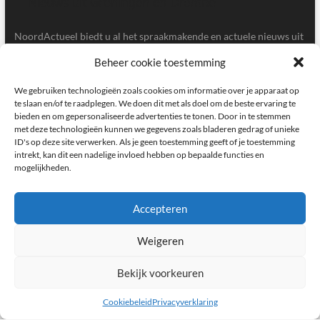
NoordActueel biedt u al het spraakmakende en actuele nieuws uit
de provincies Groningen en Drenthe.
Beheer cookie toestemming
Gegevens
We gebruiken technologieën zoals cookies om informatie over je apparaat op
te slaan en/of te raadplegen. We doen dit met als doel om de beste ervaring te
bieden en om gepersonaliseerde advertenties te tonen. Door in te stemmen
Postbus 5020, 9700GA, Groningen
met deze technologieën kunnen we gegevens zoals bladeren gedrag of unieke
ID's op deze site verwerken. Als je geen toestemming geeft of je toestemming
redactie@noordactueel.nl
intrekt, kan dit een nadelige invloed hebben op bepaalde functies en
mogelijkheden.
facebook
twitter
instagram
Accepteren
Weigeren
NoordActueel – Het laatste nieuws uit Groningen en Drenthe
|
Designed by:
Theme Freesia
|
WordPress
| © Copyright All right reserved
Bekijk voorkeuren
Cookiebeleid
Privacyverklaring