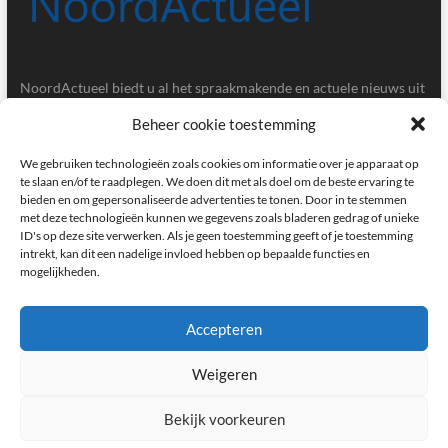
NoordActueel biedt u al het spraakmakende en actuele nieuws uit
de provincies Groningen en Drenthe.
Beheer cookie toestemming
Gegevens
We gebruiken technologieën zoals cookies om informatie over je apparaat op
te slaan en/of te raadplegen. We doen dit met als doel om de beste ervaring te
bieden en om gepersonaliseerde advertenties te tonen. Door in te stemmen
Postbus 5020, 9700GA, Groningen
met deze technologieën kunnen we gegevens zoals bladeren gedrag of unieke
ID's op deze site verwerken. Als je geen toestemming geeft of je toestemming
redactie@noordactueel.nl
intrekt, kan dit een nadelige invloed hebben op bepaalde functies en
mogelijkheden.
facebook
twitter
instagram
Accepteren
Weigeren
NoordActueel – Het laatste nieuws uit Groningen en Drenthe
|
Designed by:
Theme Freesia
|
WordPress
| © Copyright All right reserved
Bekijk voorkeuren