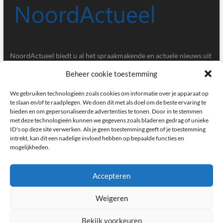
NoordActueel biedt u al het spraakmakende en actuele nieuws uit
de provincies Groningen en Drenthe.
Beheer cookie toestemming
Gegevens
We gebruiken technologieën zoals cookies om informatie over je apparaat op
te slaan en/of te raadplegen. We doen dit met als doel om de beste ervaring te
bieden en om gepersonaliseerde advertenties te tonen. Door in te stemmen
Postbus 5020, 9700GA, Groningen
met deze technologieën kunnen we gegevens zoals bladeren gedrag of unieke
ID's op deze site verwerken. Als je geen toestemming geeft of je toestemming
redactie@noordactueel.nl
intrekt, kan dit een nadelige invloed hebben op bepaalde functies en
mogelijkheden.
facebook
twitter
instagram
Accepteren
Weigeren
NoordActueel – Het laatste nieuws uit Groningen en Drenthe
|
Designed by:
Theme Freesia
|
WordPress
| © Copyright All right reserved
Bekijk voorkeuren