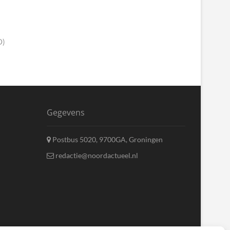
O)
Gegevens
Postbus 5020, 9700GA, Groningen
redactie@noordactueel.nl