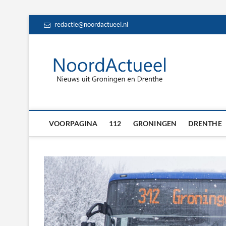
Skip
redactie@noordactueel.nl
to
content
NoordA
HET LAATSTE NIE
Drent
VOORPAGINA
112
GRONINGEN
DRENTHE