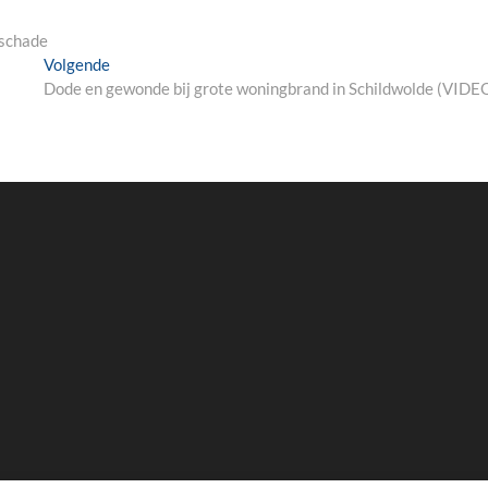
 schade
Next
Volgende
post:
Dode en gewonde bij grote woningbrand in Schildwolde (VIDE