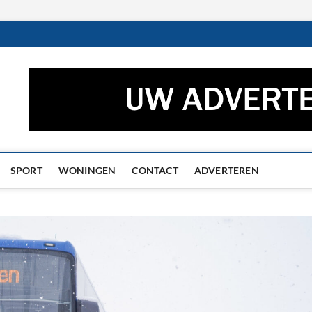
ctueel – Het laatste nieuw
UWS UIT GRONINGEN EN DRENTHE
he
SPORT
WONINGEN
CONTACT
ADVERTEREN