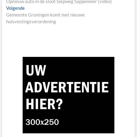
post:
Opnieuw auto in de sloot Siepweg Sappemeer (video)
Next
Volgende
post:
Gemeente Groningen komt met nieuwe
huisvestingsverordening