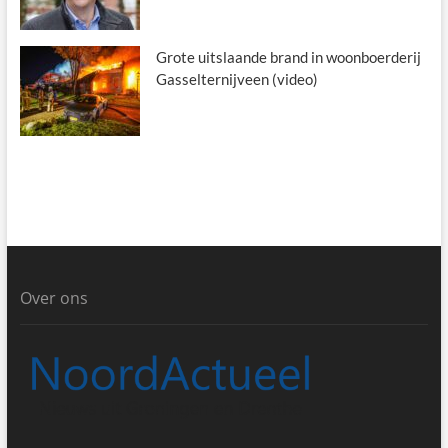
Grote uitslaande brand in woonboerderij
Gasselternijveen (video)
Over ons