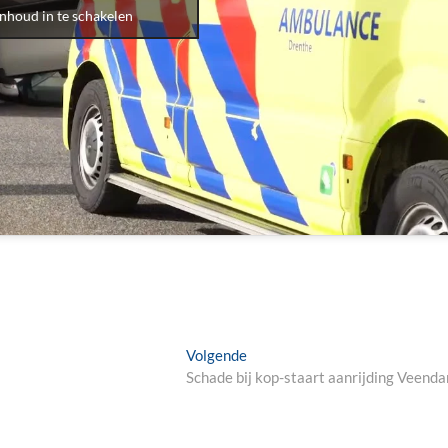
inhoud in te schakelen
Next
Volgende
post:
Schade bij kop-staart aanrijding Veend