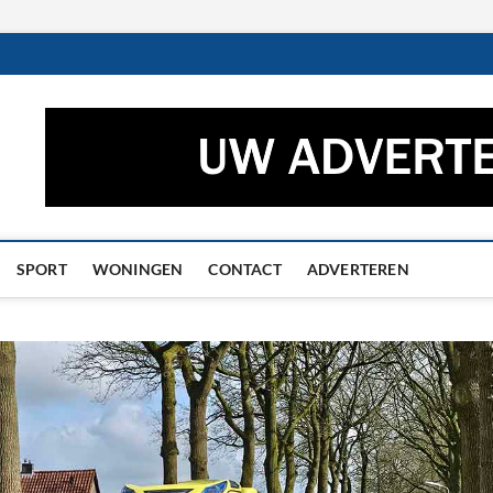
ctueel – Het laatste nieuw
UWS UIT GRONINGEN EN DRENTHE
he
SPORT
WONINGEN
CONTACT
ADVERTEREN