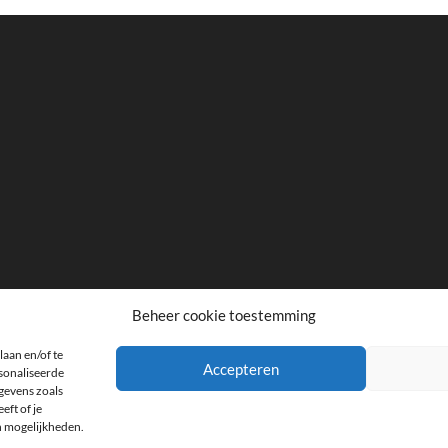
Beheer cookie toestemming
laan en/of te
facebook
twitter
instagram
Accepteren
rsonaliseerde
gevens zoals
eft of je
n mogelijkheden.
the
| Designed by:
Theme Freesia
|
WordPress
| © Copyright All right reserved