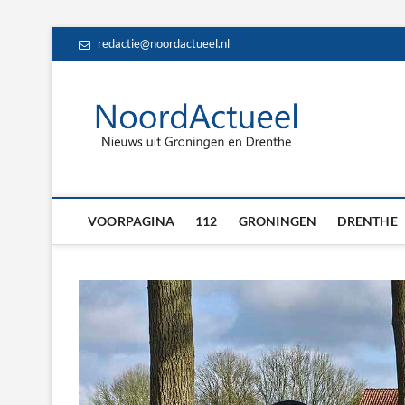
Skip
redactie@noordactueel.nl
to
content
NoordA
HET LAATSTE NIE
Drent
VOORPAGINA
112
GRONINGEN
DRENTHE