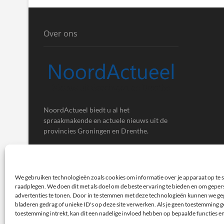
Over ons
NoordActueel biedt u al het
spraakmakende en actuele nieuws uit de
provincies Groningen en Drenthe.
We gebruiken technologieën zoals cookies om informatie over je apparaat op te s
raadplegen. We doen dit met als doel om de beste ervaring te bieden en om gepe
advertenties te tonen. Door in te stemmen met deze technologieën kunnen we ge
bladeren gedrag of unieke ID's op deze site verwerken. Als je geen toestemming ge
toestemming intrekt, kan dit een nadelige invloed hebben op bepaalde functies e
NoordActueel – Het laatste nieuws uit Groningen en Dren