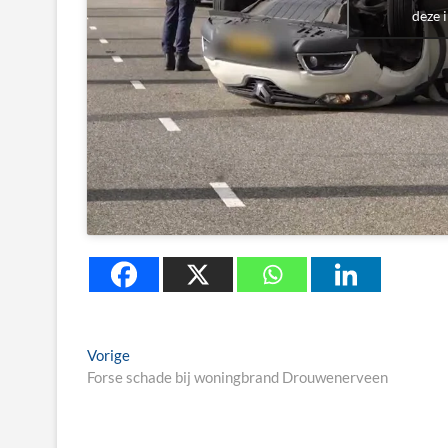
deze 
Berichtnavigatie
Previous
Vorige
post:
Forse schade bij woningbrand Drouwenerveen