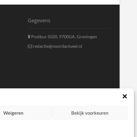
Gegevens
Postbus 5020, 9700GA, Groningen
redactie@noordactueel.nl
Weigeren
Bekijk voorkeuren