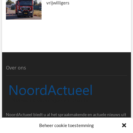
vrijwilligers
Over ons
NoordActueel biedt u al het spraakmakende en actuele nieuws uit
de provincies Groningen en Drenthe.
Beheer cookie toestemming