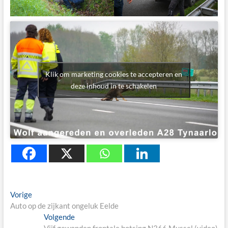
Klik om marketing cookies te accepteren en
deze inhoud in te schakelen
Berichtnavigatie
Previous
Vorige
post:
Auto op de zijkant ongeluk Eelde
Next
Volgende
post:
Vijf gewonden frontale botsing N366 Mussel (video)