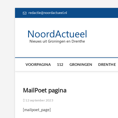
Skip
redactie@noordactueel.nl
to
content
NoordA
HET LAATSTE NIE
Drent
VOORPAGINA
112
GRONINGEN
DRENTHE
MailPoet pagina
12 september 2023
[mailpoet_page]