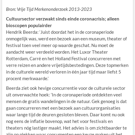
Bron: Vrije Tijd Merkenonderzoek 2013-2023
Cultuursector verzwakt sinds einde coronacrisis; alleen
bioscopen populairder
Hendrik Beerda: ‘Juist doordat het in de coronaperiode
onmogelijk was, werd een bezoek aan een museum, theater of
festival toen veel meer op waarde geschat. Nu moet de
aandacht weer verdeeld worden. Het Luxor Theater
Rotterdam, Carré en het Holland Festival concurreren met
verre reizen en andere vrijetijdsbestedingen. Deze topmerken
in de culturele wereld verloren in één jaar tijd maar liefst 5
procent merkwaarde.’
Beerda ziet ook hevige concurrentie voor de culturele sector
uit onverwachte hoek: ‘In de coronaperiode ontdekten veel
mensen de gratis wandelingen in de natuur. Gek genoeg is dat
gaan concurreren met een bezoek aan cultuurorganisaties
waar lange tijd de deuren gesloten bleven. Daar komt nu ook
nog eens de inflatie bovenop, wat het voor festivals en
theaters nóg lastiger maakt. Het advies is om zichtbaarder te
zijn op plekken waar consumenten een keuze maken uit het