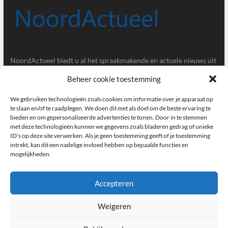
NoordActueel biedt u al het spraakmakende en actuele nieuws uit
de provincies Groningen en Drenthe.
Beheer cookie toestemming
Gegevens
We gebruiken technologieën zoals cookies om informatie over je apparaat op
te slaan en/of te raadplegen. We doen dit met als doel om de beste ervaring te
bieden en om gepersonaliseerde advertenties te tonen. Door in te stemmen
Postbus 5020, 9700GA, Groningen
met deze technologieën kunnen we gegevens zoals bladeren gedrag of unieke
ID's op deze site verwerken. Als je geen toestemming geeft of je toestemming
redactie@noordactueel.nl
intrekt, kan dit een nadelige invloed hebben op bepaalde functies en
mogelijkheden.
facebook
twitter
instagram
Accepteren
Weigeren
NoordActueel – Het laatste nieuws uit Groningen en Drenthe
|
Designed by:
Theme Freesia
|
WordPress
| © Copyright All right reserved