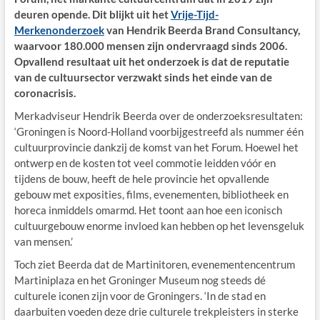
deuren opende. Dit blijkt uit het
Vrije-Tijd-
Merkenonderzoek
van Hendrik Beerda Brand Consultancy,
waarvoor 180.000 mensen zijn ondervraagd sinds 2006.
Opvallend resultaat uit het onderzoek is dat de reputatie
van de cultuursector verzwakt sinds het einde van de
coronacrisis.
Merkadviseur Hendrik Beerda over de onderzoeksresultaten:
‘Groningen is Noord-Holland voorbijgestreefd als nummer één
cultuurprovincie dankzij de komst van het Forum. Hoewel het
ontwerp en de kosten tot veel commotie leidden vóór en
tijdens de bouw, heeft de hele provincie het opvallende
gebouw met exposities, films, evenementen, bibliotheek en
horeca inmiddels omarmd. Het toont aan hoe een iconisch
cultuurgebouw enorme invloed kan hebben op het levensgeluk
van mensen.’
Toch ziet Beerda dat de Martinitoren, evenementencentrum
Martiniplaza en het Groninger Museum nog steeds dé
culturele iconen zijn voor de Groningers. ‘In de stad en
daarbuiten voeden deze drie culturele trekpleisters in sterke