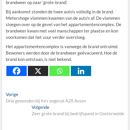
brandweer op naar ‘grote-brand’.
Bij aankomst stonden de twee auto’s volledig in de brand.
Metershoge vlammen kwamen van de auto’s af. De vlammen
sloegen over op de gevel van het appartementencomplex. De
brandweer kwam met veel manschappen ter plaatse en kon
voorkomen dat het vuur verder oversloeg.
Het appartementencomplex is vanwege de brand ontruimd.
Bewoners werden door de brandweer geëvacueerd. Hoe de
brand kon ontstaan, is niet bekend.
Berichtnavigatie
Previous
Vorige
post:
Drie gewonden bij fors ongeval A28 Assen
Next
Volgende
post:
Zeer grote brand bij bedrijfspand in Oosterwolde