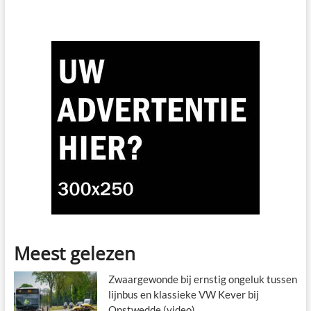
Meest gelezen
Zwaargewonde bij ernstig ongeluk tussen
lijnbus en klassieke VW Kever bij
Onstwedde (video)