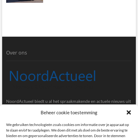
Over ons
NoordActueel biedt u al het spraakmakende en actuele nieuws uit
de provincies Groningen en Drenthe.
Beheer cookie toestemming
Gegevens
We gebruiken technologieën zoals cookies om informatie over je apparaat op
te slaan en/of te raadplegen. We doen dit met als doel om de beste ervaring te
bieden en om gepersonaliseerde advertenties te tonen. Door in te stemmen