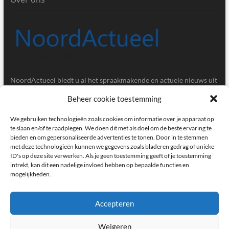
NoordActueel biedt u al het spraakmakende en actuele nieuws uit
de provincies Groningen en Drenthe.
Beheer cookie toestemming
Gegevens
We gebruiken technologieën zoals cookies om informatie over je apparaat op
te slaan en/of te raadplegen. We doen dit met als doel om de beste ervaring te
bieden en om gepersonaliseerde advertenties te tonen. Door in te stemmen
Postbus 5020, 9700GA, Groningen
met deze technologieën kunnen we gegevens zoals bladeren gedrag of unieke
ID's op deze site verwerken. Als je geen toestemming geeft of je toestemming
redactie@noordactueel.nl
intrekt, kan dit een nadelige invloed hebben op bepaalde functies en
mogelijkheden.
facebook
twitter
instagram
Accepteren
Weigeren