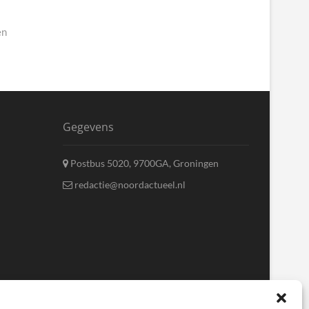
en
Gegevens
Postbus 5020, 9700GA, Groningen
redactie@noordactueel.nl