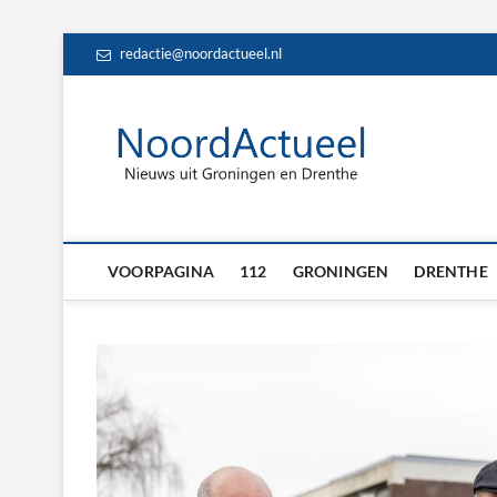
Skip
redactie@noordactueel.nl
to
content
NoordA
HET LAATSTE NIE
Drent
VOORPAGINA
112
GRONINGEN
DRENTHE