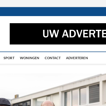
ctueel – Het laatste nieuw
UWS UIT GRONINGEN EN DRENTHE
he
SPORT
WONINGEN
CONTACT
ADVERTEREN