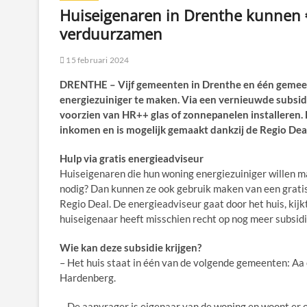
Huiseigenaren in Drenthe kunnen €
verduurzamen
15 februari 2024
DRENTHE – Vijf gemeenten in Drenthe en één gemeen
energiezuiniger te maken. Via een vernieuwde subsid
voorzien van HR++ glas of zonnepanelen installeren. 
inkomen en is mogelijk gemaakt dankzij de Regio Dea
Hulp via gratis energieadviseur
Huiseigenaren die hun woning energiezuiniger willen m
nodig? Dan kunnen ze ook gebruik maken van een gratis
Regio Deal. De energieadviseur gaat door het huis, kijk
huiseigenaar heeft misschien recht op nog meer subsidi
Wie kan deze subsidie krijgen?
– Het huis staat in één van de volgende gemeenten: 
Hardenberg.
– De aanvrager is eigenaar van de woning en woont er oo