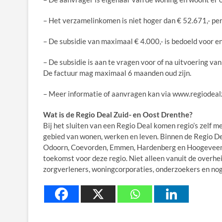
– Het verzamelinkomen is niet hoger dan € 52.671,- per 
– De subsidie van maximaal € 4.000,- is bedoeld voor
– De subsidie is aan te vragen voor of na uitvoering va
De factuur mag maximaal 6 maanden oud zijn.
– Meer informatie of aanvragen kan via www.regiodealz
Wat is de Regio Deal Zuid- en Oost Drenthe?
Bij het sluiten van een Regio Deal komen regio’s zelf
gebied van wonen, werken en leven. Binnen de Regio D
Odoorn, Coevorden, Emmen, Hardenberg en Hoogeveen, d
toekomst voor deze regio. Niet alleen vanuit de overhe
zorgverleners, woningcorporaties, onderzoekers en nog