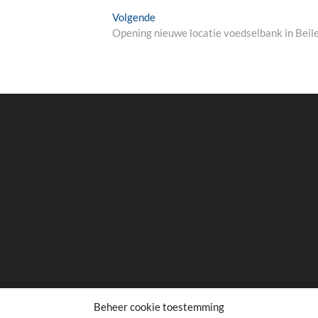
Next
Volgende
post:
Opening nieuwe locatie voedselbank in Beil
Beheer cookie toestemming