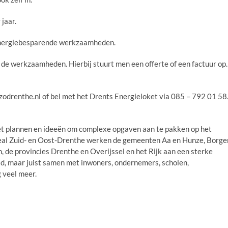
jaar.
 energiebesparende werkzaamheden.
n de werkzaamheden. Hierbij stuurt men een offerte of een factuur op.
odrenthe.nl of bel met het Drents Energieloket via 085 – 792 01 58
 met plannen en ideeën om complexe opgaven aan te pakken op het
eal Zuid- en Oost-Drenthe werken de gemeenten Aa en Hunze, Borge
e provincies Drenthe en Overijssel en het Rijk aan een sterke
id, maar juist samen met inwoners, ondernemers, scholen,
 veel meer.