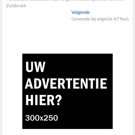
Zuidbroek
Next
Volgende
post:
Gewonde bij ongeluk A7 Nuis