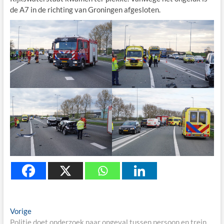
de A7 in de richting van Groningen afgesloten.
Berichtnavigatie
Previous
Vorige
post:
Politie doet onderzoek naar ongeval tussen persoon en trein